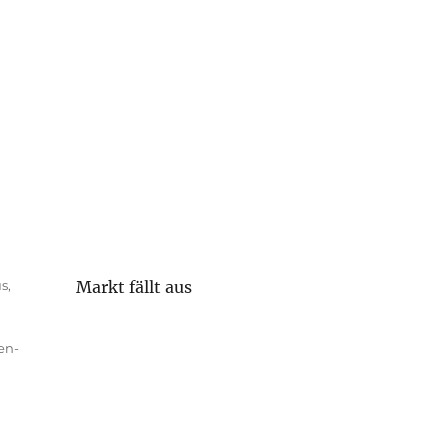
us
,
Markt fällt aus
en-