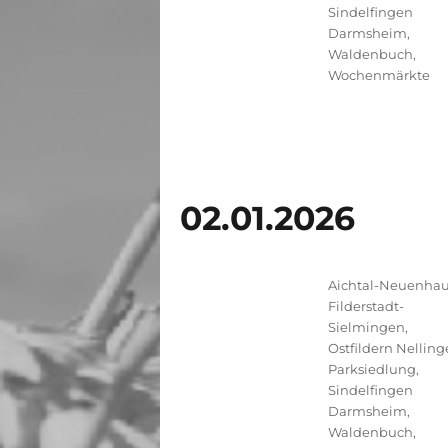
Sindelfingen
Darmsheim
,
Waldenbuch
,
Wochenmärkte
02.01.2026
Kategorien
Aichtal-Neuenha
Filderstadt-
Sielmingen
,
Ostfildern Nelling
Parksiedlung
,
Sindelfingen
Darmsheim
,
Waldenbuch
,