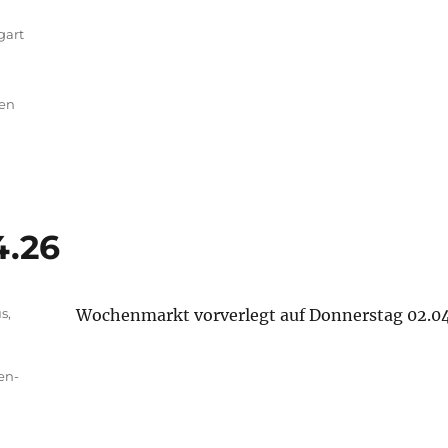
gart
ben
4.26
us
,
Wochenmarkt vorverlegt auf Donnerstag 02.04
en-