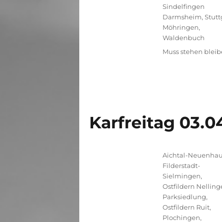
Sindelfingen
Darmsheim
,
Stutt
Möhringen
,
Waldenbuch
Schlagwörter
Muss stehen blei
Karfreitag 03.0
Kategorien
Aichtal-Neuenha
Filderstadt-
Sielmingen
,
Ostfildern Nelling
Parksiedlung
,
Ostfildern Ruit
,
Plochingen
,