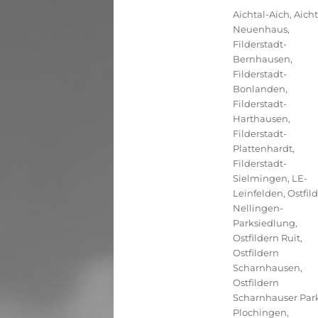
Kategorien
Aichtal-Aich
,
Aicht
Neuenhaus
,
Filderstadt-
Bernhausen
,
Filderstadt-
Bonlanden
,
Filderstadt-
Harthausen
,
Filderstadt-
Plattenhardt
,
Filderstadt-
Sielmingen
,
LE-
Leinfelden
,
Ostfil
Nellingen-
Parksiedlung
,
Ostfildern Ruit
,
Ostfildern
Scharnhausen
,
Ostfildern
Scharnhauser Par
Plochingen
,