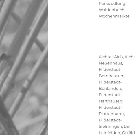
Parksiedlung
,
Waldenbuch
,
Wochenmärkte
Kategorien
Aichtal-Aich
,
Aicht
Neuenhaus
,
Filderstadt-
Bernhausen
,
Filderstadt-
Bonlanden
,
Filderstadt-
Harthausen
,
Filderstadt-
Plattenhardt
,
Filderstadt-
Sielmingen
,
LE-
Leinfelden
,
Ostfil