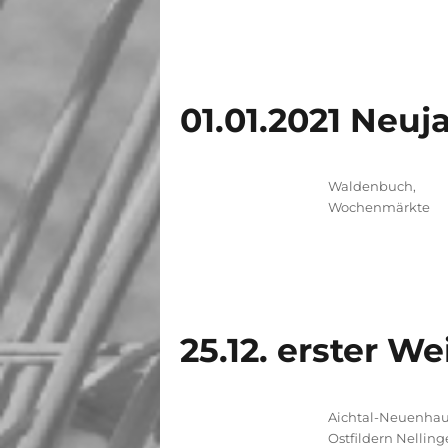
01.01.2021 Neuj
Kategorien
Waldenbuch
,
Wochenmärkte
25.12. erster W
Kategorien
Aichtal-Neuenha
Ostfildern Nelling