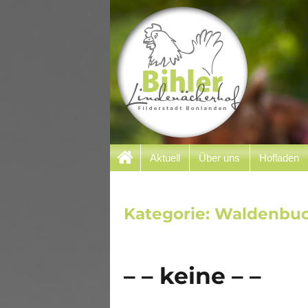
Filderstadt Bonlanden
Aktuell
Über uns
Hofladen
Bihler Lindenäcker
Kategorie:
Waldenbu
– – keine – –