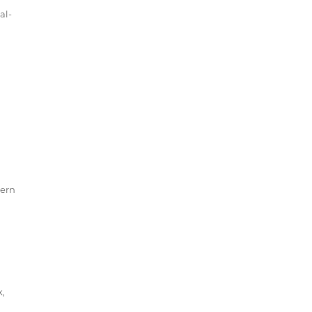
al-
dern
k
,