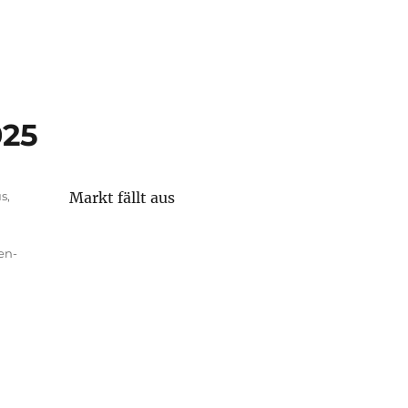
025
us
,
Markt fällt aus
en-