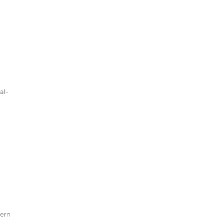
al-
dern