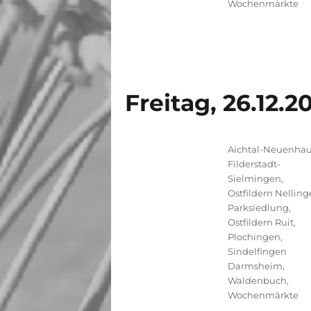
Wochenmärkte
Freitag, 26.12.2
Kategorien
Aichtal-Neuenha
Filderstadt-
Sielmingen
,
Ostfildern Nelling
Parksiedlung
,
Ostfildern Ruit
,
Plochingen
,
Sindelfingen
Darmsheim
,
Waldenbuch
,
Wochenmärkte