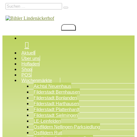
Zum
Suchen
Suchen
Inhalt
nach:
springen
Menü
Bihler Lindenäckerhof
Filderstadt Bonlanden
Aktuell
Über uns
Hofladen
Shop
POS
Wochenmärkte
Aichtal Neuenhaus
Filderstadt Bernhausen
Filderstadt Bonlanden
Filderstadt Harthausen
Filderstadt Plattenhardt
Filderstadt Sielmingen
LE-Leinfelden
Ostfildern Nellingen-Parksiedlung
Ostfildern Ruit