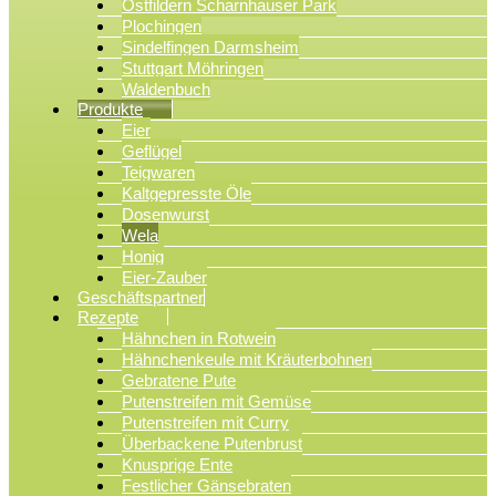
Ostfildern Scharnhauser Park
Plochingen
Sindelfingen Darmsheim
Stuttgart Möhringen
Waldenbuch
Produkte
Eier
Geflügel
Teigwaren
Kaltgepresste Öle
Dosenwurst
Wela
Honig
Eier-Zauber
Geschäftspartner
Rezepte
Hähnchen in Rotwein
Hähnchenkeule mit Kräuterbohnen
Gebratene Pute
Putenstreifen mit Gemüse
Putenstreifen mit Curry
Überbackene Putenbrust
Knusprige Ente
Festlicher Gänsebraten