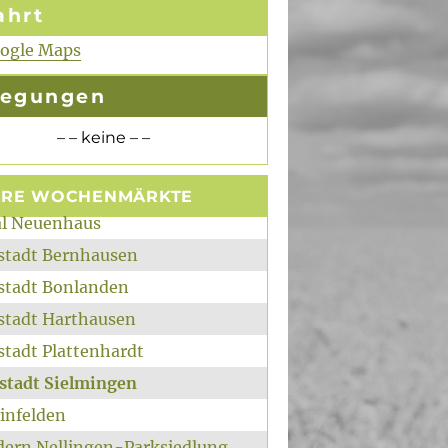
ahrt
oogle Maps
legungen
– – keine – –
ERE WOCHENMÄRKTE
al Neuenhaus
rstadt Bernhausen
rstadt Bonlanden
rstadt Harthausen
stadt Plattenhardt
rstadt Sielmingen
infelden
ldern Nellingen-Parksiedlung