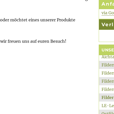
Anf
via G
 oder möchtet eines unserer Produkte
Ver
 wir freuen uns auf euren Besuch!
UNS
Aicht
Filde
Filde
Filde
Filder
Filde
LE-Le
Ostfi