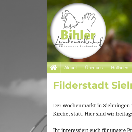
Filderstadt Bonlanden
Aktuell
Über uns
Hofladen
Bihler Lindenäcker
Filderstadt Si
Der Wochenmarkt in Sielmingen f
Kirche, statt. Hier sind wir freita
Ihr interessiert euch für unsere