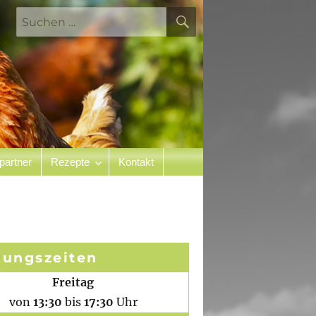
SUCHEN
Suchen
nach:
partner
Rezepte
Kontakt
nungszeiten
Freitag
von
13:30
bis
17:30
Uhr