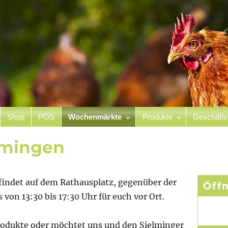
Shop
POS
Wochenmärkte
Produkte
Geschäfts
hof
elmingen
indet auf dem Rathausplatz, gegenüber der
Öff
gs von 13:30 bis 17:30 Uhr für euch vor Ort.
 Produkte oder möchtet uns und den Sielminger