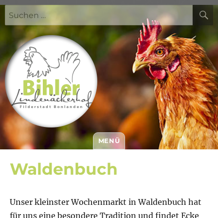
Suchen
nach:
MENÜ
Bihler Lindenäckerhof
Waldenbuch
Unser kleinster Wochenmarkt in Waldenbuch hat
für uns eine besondere Tradition und findet Ecke