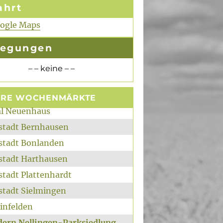
ahrt
oogle Maps
legungen
– – keine – –
ERE WOCHENMÄRKTE
al Neuenhaus
rstadt Bernhausen
rstadt Bonlanden
rstadt Harthausen
stadt Plattenhardt
rstadt Sielmingen
infelden
ldern Nellingen-Parksiedlung