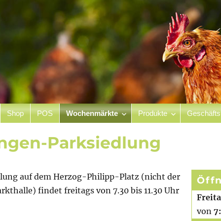
Shop
POS
Wochenmärkte
Produkte
Geschäfts
hof
lingen-Parksiedlung
lung auf dem Herzog-Philipp-Platz (nicht der
Öff
thalle) findet freitags von 7.30 bis 11.30 Uhr
Freit
von
7