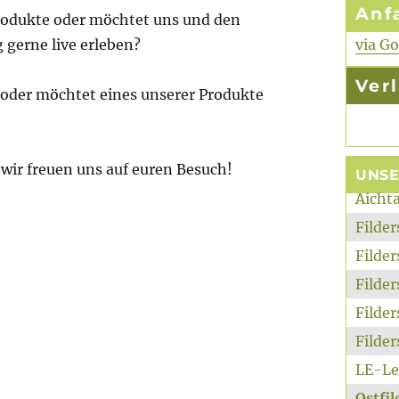
Anf
 Produkte oder möchtet uns und den
gerne live erleben?
via G
Ver
 oder möchtet eines unserer Produkte
 wir freuen uns auf euren Besuch!
UNS
Aicht
Filde
Filde
Filde
Filder
Filde
LE-Le
Ostfi