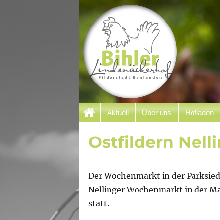
Filderstadt Bonlanden
Aktuell
Über uns
Hofladen
Bihler Lindenäcker
Ostfildern Nel
Der Wochenmarkt in der Parksied
Nellinger Wochenmarkt in der Mark
statt.