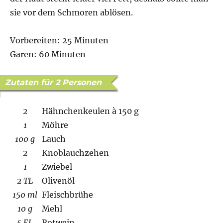
sie vor dem Schmoren ablösen.
Vorbereiten: 25 Minuten
Garen: 60 Minuten
Zutaten für 2 Personen
2
Hähnchenkeulen à 150 g
1
Möhre
100 g
Lauch
2
Knoblauchzehen
1
Zwiebel
2 TL
Olivenöl
150 ml
Fleischbrühe
10 g
Mehl
5 EL
Rotwein