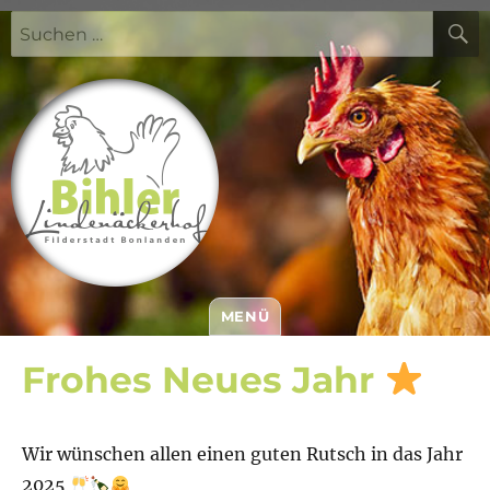
Suchen
nach:
MENÜ
Bihler Lindenäckerhof
Frohes Neues Jahr
Wir wünschen allen einen guten Rutsch in das Jahr
2025