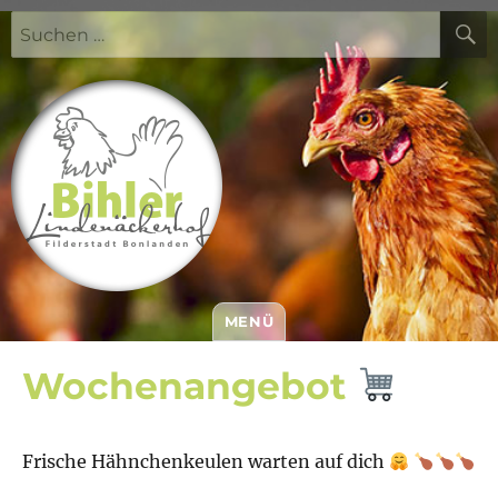
Suchen
nach:
MENÜ
Bihler Lindenäckerhof
Wochenangebot
Frische Hähnchenkeulen warten auf dich