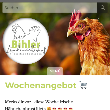
Suchen
nach:
MENÜ
Bihler Lindenäckerhof
Wochenangebot
Merks dir vor- diese Woche frische
Hähnchenbrustfilets