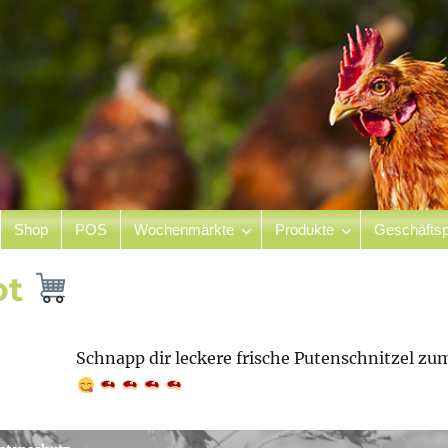
Shop
POS
Wochenmärkte
Produkte
Geschäftsp
hof
ot
Schnapp dir leckere frische Putenschnitzel 