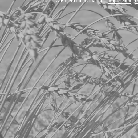
© Bihler Lindenäckerhof
|
Impressum
|
D