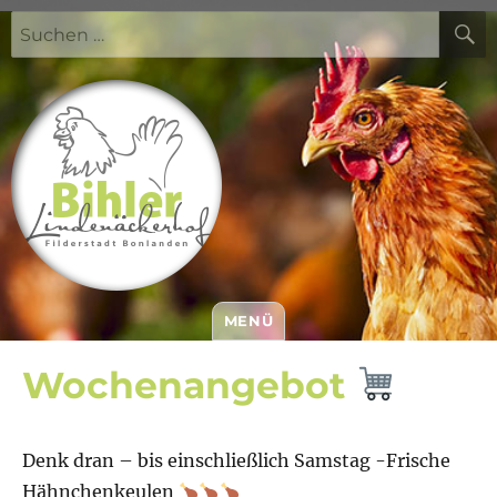
Suchen
nach:
MENÜ
Bihler Lindenäckerhof
Wochenangebot
Denk dran – bis einschließlich Samstag -Frische
Hähnchenkeulen