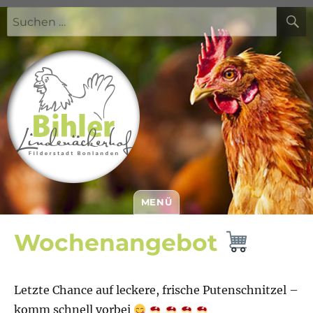
Suchen
nach:
MENÜ
Bihler Lindenäckerhof
Wochenangebot
Letzte Chance auf leckere, frische Putenschnitzel –
komm schnell vorbei