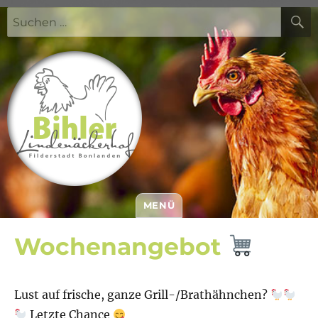
Suchen
nach:
MENÜ
Bihler Lindenäckerhof
Wochenangebot
Lust auf frische, ganze Grill-/Brathähnchen?
Letzte Chance