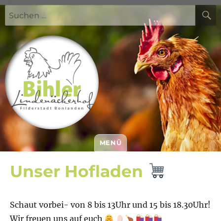
Suchen
nach:
MENÜ
Bihler Lindenäckerhof
Unser Hofladen
Schaut vorbei- von 8 bis 13Uhr und 15 bis 18.30Uhr!
Wir freuen uns auf euch