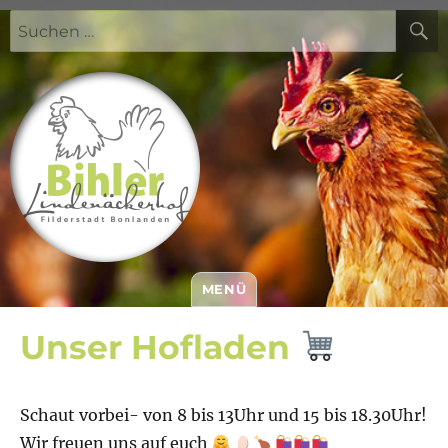
Suchen
nach:
MENÜ
Bihler Lindenäckerhof
Unser Hofladen
Schaut vorbei- von 8 bis 13Uhr und 15 bis 18.30Uhr!
Wir freuen uns auf euch