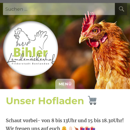
Suchen
nach:
MENÜ
Bihler Lindenäckerhof
Unser Hofladen
Schaut vorbei- von 8 bis 13Uhr und 15 bis 18.30Uhr!
Wir freuen uns auf euch