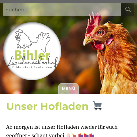
Suchen
nach:
MENÜ
Bihler Lindenäckerhof
Unser Hofladen
Ab morgen ist unser Hofladen wieder für euch
geöffnet- schaut vorbei