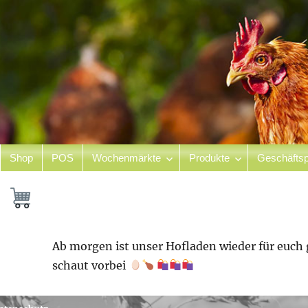
Shop
POS
Wochenmärkte
Produkte
Geschäftsp
hof
n
Ab morgen ist unser Hofladen wieder für euch
schaut vorbei