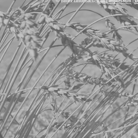
© Bihler Lindenäckerhof
|
Impressum
|
D