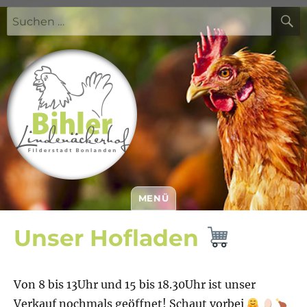
Suchen
nach:
MENÜ
Bihler Lindenäckerhof
Unser Hofladen
Von 8 bis 13Uhr und 15 bis 18.30Uhr ist unser
Verkauf nochmals geöffnet! Schaut vorbei