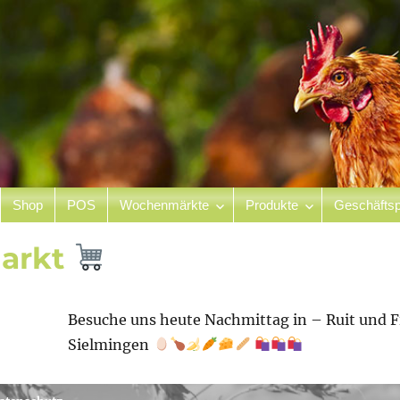
Shop
POS
Wochenmärkte
Produkte
Geschäftsp
hof
arkt
Besuche uns heute Nachmittag in – Ruit und F
Sielmingen