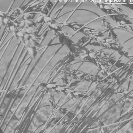
© Bihler Lindenäckerhof
|
Impressum
|
D