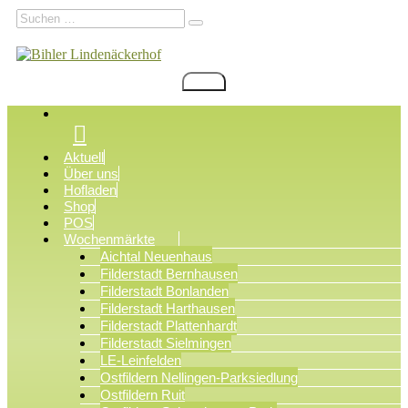
Zum
Suchen
Suchen
Inhalt
nach:
springen
Menü
Bihler Lindenäckerhof
Filderstadt Bonlanden
Aktuell
Über uns
Hofladen
Shop
POS
Wochenmärkte
Aichtal Neuenhaus
Filderstadt Bernhausen
Filderstadt Bonlanden
Filderstadt Harthausen
Filderstadt Plattenhardt
Filderstadt Sielmingen
LE-Leinfelden
Ostfildern Nellingen-Parksiedlung
Ostfildern Ruit