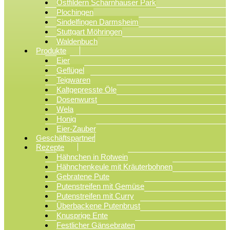
Ostfildern Scharnhauser Park
Plochingen
Sindelfingen Darmsheim
Stuttgart Möhringen
Waldenbuch
Produkte
Eier
Geflügel
Teigwaren
Kaltgepresste Öle
Dosenwurst
Wela
Honig
Eier-Zauber
Geschäftspartner
Rezepte
Hähnchen in Rotwein
Hähnchenkeule mit Kräuterbohnen
Gebratene Pute
Putenstreifen mit Gemüse
Putenstreifen mit Curry
Überbackene Putenbrust
Knusprige Ente
Festlicher Gänsebraten