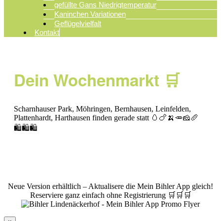
gefüllte Gans Niedrigtemperatur
Kaninchen Variationen
Geflügelvielfalt
Kontakt
Dein Wochenmarkt 🛒
Scharnhauser Park, Möhringen, Bernhausen, Leinfelden,
Plattenhardt, Harthausen finden gerade statt 🥚🍗🍌🥕🧀🥖
🛍️🛍️🛍️
© Bihler Lindenäckerhof
|
Impressum
|
Datenschutz
Neue Version erhältlich – Aktualisere die Mein Bihler App gleich!
Reserviere ganz einfach ohne Registrierung 🛒🛒🛒