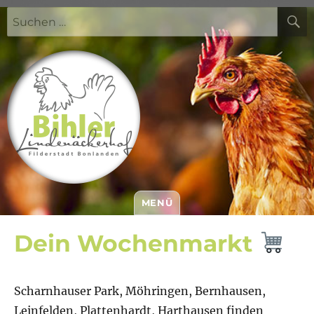
Suchen
nach:
MENÜ
Bihler Lindenäckerhof
Dein Wochenmarkt
Scharnhauser Park, Möhringen, Bernhausen,
Leinfelden, Plattenhardt, Harthausen finden