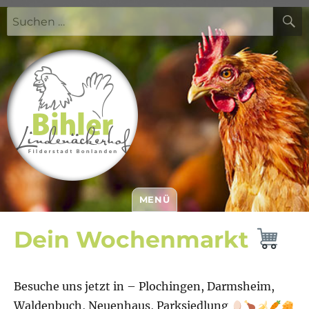
Suchen
nach:
MENÜ
Bihler Lindenäckerhof
Dein Wochenmarkt
Besuche uns jetzt in – Plochingen, Darmsheim,
Waldenbuch, Neuenhaus, Parksiedlung