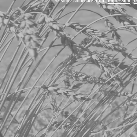
© Bihler Lindenäckerhof
|
Impressum
|
D