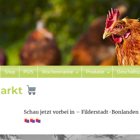
Shop
POS
Wochenmärkte
Produkte
Geschäftsp
hof
arkt
Schau jetzt vorbei in – Filderstadt-Bonlande