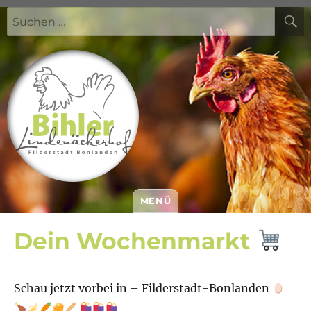
Suchen
nach:
MENÜ
Bihler Lindenäckerhof
Dein Wochenmarkt
Schau jetzt vorbei in – Filderstadt-Bonlanden