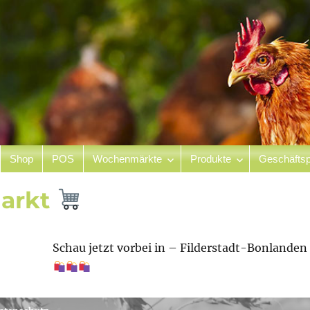
Shop
POS
Wochenmärkte
Produkte
Geschäftsp
hof
arkt
Schau jetzt vorbei in – Filderstadt-Bonlande