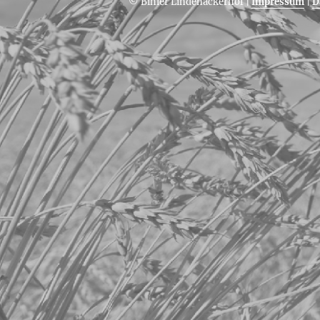
© Bihler Lindenäckerhof
|
Impressum
|
D