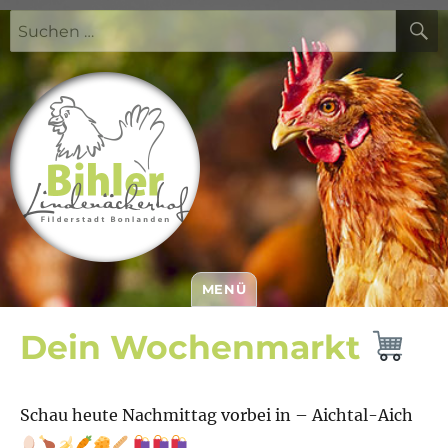
Suchen
nach:
MENÜ
Bihler Lindenäckerhof
Dein Wochenmarkt
Schau heute Nachmittag vorbei in – Aichtal-Aich