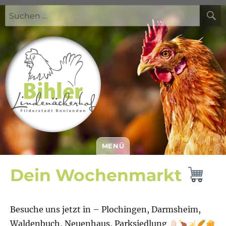
Suchen
nach:
MENÜ
Bihler Lindenäckerhof
Dein Wochenmarkt
Besuche uns jetzt in – Plochingen, Darmsheim,
Waldenbuch, Neuenhaus, Parksiedlung