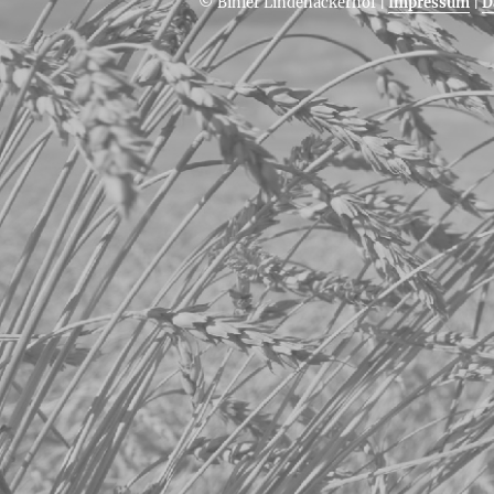
© Bihler Lindenäckerhof
|
Impressum
|
D