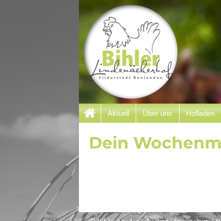
Filderstadt Bonlanden
Aktuell
Über uns
Hofladen
Bihler Lindenäcker
Dein Wochenm