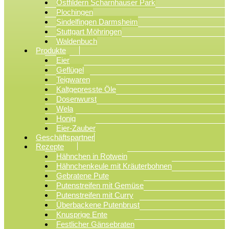
Ostfildern Scharnhauser Park
Plochingen
Sindelfingen Darmsheim
Stuttgart Möhringen
Waldenbuch
Produkte
Eier
Geflügel
Teigwaren
Kaltgepresste Öle
Dosenwurst
Wela
Honig
Eier-Zauber
Geschäftspartner
Rezepte
Hähnchen in Rotwein
Hähnchenkeule mit Kräuterbohnen
Gebratene Pute
Putenstreifen mit Gemüse
Putenstreifen mit Curry
Überbackene Putenbrust
Knusprige Ente
Festlicher Gänsebraten