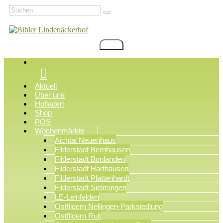
Zum
Suchen
Suchen
Inhalt
nach:
springen
Menü
Bihler Lindenäckerhof
Filderstadt Bonlanden
Aktuell
Über uns
Hofladen
Shop
POS
Wochenmärkte
Aichtal Neuenhaus
Filderstadt Bernhausen
Filderstadt Bonlanden
Filderstadt Harthausen
Filderstadt Plattenhardt
Filderstadt Sielmingen
LE-Leinfelden
Ostfildern Nellingen-Parksiedlung
Ostfildern Ruit