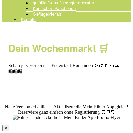
gefüllte Gans Niedrigtemperatur
Kaninchen Variationen
Geflügelvielfalt
Kontakt
Dein Wochenmarkt 🛒
Schau jetzt vorbei in – Filderstadt-Bonlanden 🥚🍗🍌🥕🧀🥖
🛍️🛍️🛍️
© Bihler Lindenäckerhof
|
Impressum
|
Datenschutz
Neue Version erhältlich – Aktualisere die Mein Bihler App gleich!
Reserviere ganz einfach ohne Registrierung 🛒🛒🛒
×