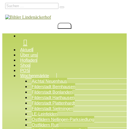
Zum
Suchen
Suchen
Inhalt
nach:
springen
Menü
Bihler Lindenäckerhof
Filderstadt Bonlanden
Aktuell
Über uns
Hofladen
Shop
POS
Wochenmärkte
Aichtal Neuenhaus
Filderstadt Bernhausen
Filderstadt Bonlanden
Filderstadt Harthausen
Filderstadt Plattenhardt
Filderstadt Sielmingen
LE-Leinfelden
Ostfildern Nellingen-Parksiedlung
Ostfildern Ruit