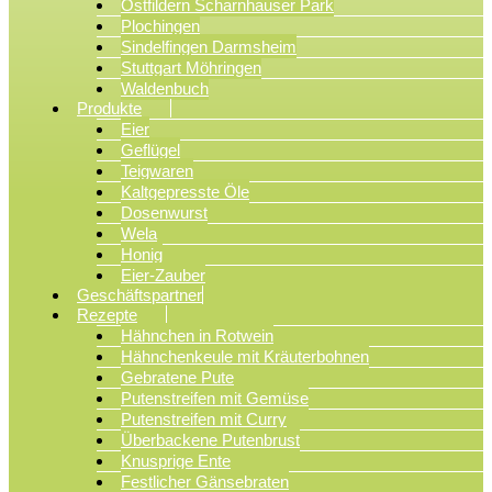
Ostfildern Scharnhauser Park
Plochingen
Sindelfingen Darmsheim
Stuttgart Möhringen
Waldenbuch
Produkte
Eier
Geflügel
Teigwaren
Kaltgepresste Öle
Dosenwurst
Wela
Honig
Eier-Zauber
Geschäftspartner
Rezepte
Hähnchen in Rotwein
Hähnchenkeule mit Kräuterbohnen
Gebratene Pute
Putenstreifen mit Gemüse
Putenstreifen mit Curry
Überbackene Putenbrust
Knusprige Ente
Festlicher Gänsebraten