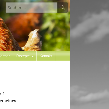
SUCHEN
Suchen
nach:
artner
Rezepte
Kontakt
n &
gemeines