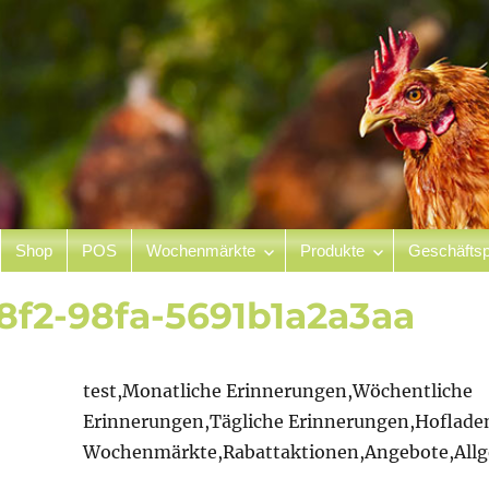
Shop
POS
Wochenmärkte
Produkte
Geschäftsp
hof
48f2-98fa-5691b1a2a3aa
test,Monatliche Erinnerungen,Wöchentliche
Erinnerungen,Tägliche Erinnerungen,Hoflade
Wochenmärkte,Rabattaktionen,Angebote,All