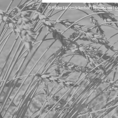
© Bihler Lindenäckerhof
|
Impressum
|
D