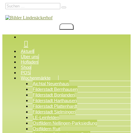
Zum
Suchen
Suchen
Inhalt
nach:
springen
Menü
Bihler Lindenäckerhof
Filderstadt Bonlanden
Aktuell
Über uns
Hofladen
Shop
POS
Wochenmärkte
Aichtal Neuenhaus
Filderstadt Bernhausen
Filderstadt Bonlanden
Filderstadt Harthausen
Filderstadt Plattenhardt
Filderstadt Sielmingen
LE-Leinfelden
Ostfildern Nellingen-Parksiedlung
Ostfildern Ruit