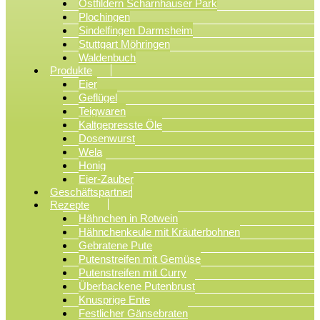
Ostfildern Scharnhauser Park
Plochingen
Sindelfingen Darmsheim
Stuttgart Möhringen
Waldenbuch
Produkte
Eier
Geflügel
Teigwaren
Kaltgepresste Öle
Dosenwurst
Wela
Honig
Eier-Zauber
Geschäftspartner
Rezepte
Hähnchen in Rotwein
Hähnchenkeule mit Kräuterbohnen
Gebratene Pute
Putenstreifen mit Gemüse
Putenstreifen mit Curry
Überbackene Putenbrust
Knusprige Ente
Festlicher Gänsebraten