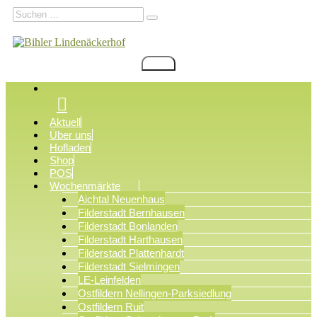
Zum
Suchen
Suchen
Inhalt
nach:
springen
Menü
Bihler Lindenäckerhof
Filderstadt Bonlanden
Aktuell
Über uns
Hofladen
Shop
POS
Wochenmärkte
Aichtal Neuenhaus
Filderstadt Bernhausen
Filderstadt Bonlanden
Filderstadt Harthausen
Filderstadt Plattenhardt
Filderstadt Sielmingen
LE-Leinfelden
Ostfildern Nellingen-Parksiedlung
Ostfildern Ruit