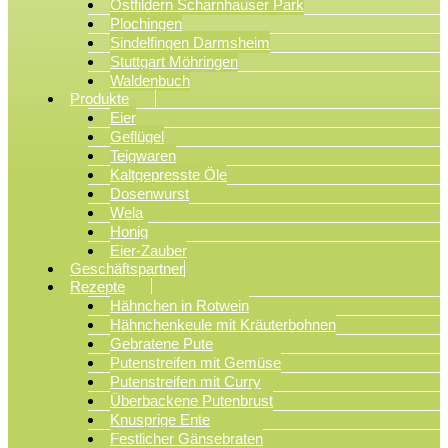
Ostfildern Scharnhauser Park
Plochingen
Sindelfingen Darmsheim
Stuttgart Möhringen
Waldenbuch
Produkte
Eier
Geflügel
Teigwaren
Kaltgepresste Öle
Dosenwurst
Wela
Honig
Eier-Zauber
Geschäftspartner
Rezepte
Hähnchen in Rotwein
Hähnchenkeule mit Kräuterbohnen
Gebratene Pute
Putenstreifen mit Gemüse
Putenstreifen mit Curry
Überbackene Putenbrust
Knusprige Ente
Festlicher Gänsebraten