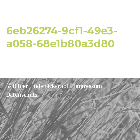
6eb26274-9cf1-49e3-
a058-68e1b80a3d80
© Bihler Lindenäckerhof
|
Impressum
|
Datenschutz