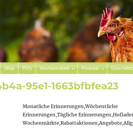
Shop
POS
Wochenmärkte
Produkte
Geschäftsp
hof
4b4a-95e1-1663bfbfea23
Monatliche Erinnerungen,Wöchentliche
Erinnerungen,Tägliche Erinnerungen,Hoflade
Wochenmärkte,Rabattaktionen,Angebote,Allg