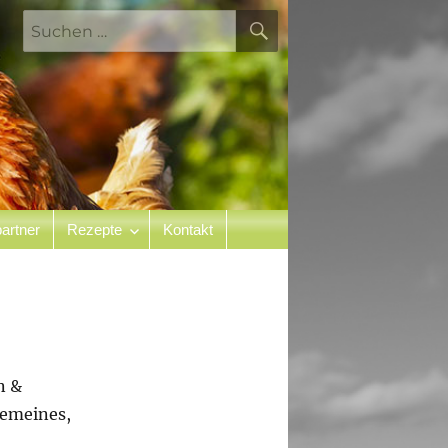
SUCHEN
Suchen
nach:
artner
Rezepte
Kontakt
n &
emeines,