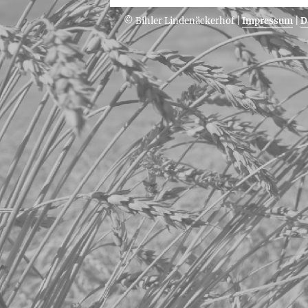
© Bihler Lindenäckerhof
|
Impressum
|
D